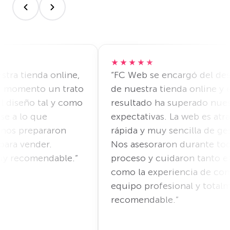
★★★★★
del desarrollo
“Estamos muy satisfechos con 
line y el
página web que nos ha desarr
ado nuestras
FC Web. Supieron entender de
 es atractiva,
principio lo que necesitábamo
a de gestionar.
transformarlo en una web mo
ante todo el
profesional y fácil de utilizar. 
tanto el diseño
comunicación durante todo e
a de compra. Un
proyecto fue muy fluida y el
 y totalmente
resultado ha mejorado
notablemente la imagen de nu
empresa.”