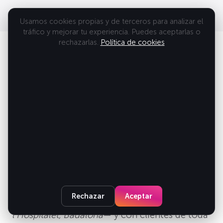
Usamos cookies propias y de terceros para analizar el
tráfico y mejorar tu experiencia. Puedes aceptarlas o
rechazarlas.
Política de cookies
BARCELONA
Tu agencia de diseño web en
Barcelona
Nuestro estudio está en el
Eixample de
Barcelona
(Carrer de Diputació 315), a un paso
del centro. Trabajamos con empresas de toda
la ciudad y el área metropolitana —
Eixample,
Rechazar
Aceptar
Gràcia, Sant Martí, Les Corts, Sarrià, Sants,
l’Hospitalet, Badalona
— y con clientes de toda