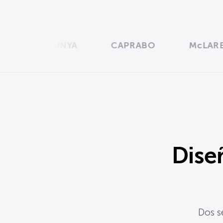
DE CATALUNYA
CAPRABO
McLAREN
Dise
Dos s