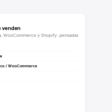
e venden
, WooCommerce y Shopify: pensadas
a
ress / WooCommerce