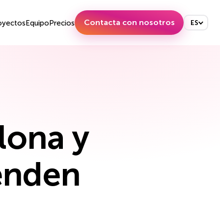
Contacta con nosotros
oyectos
Equipo
Precios
ES
lona y
venden