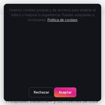
Usamos cookies propias y de terceros para analizar el
tráfico y mejorar tu experiencia. Puedes aceptarlas o
rechazarlas.
Política de cookies
BARCELONA
Tu agencia de diseño web en
Barcelona
Nuestro estudio está en el
Eixample de
Barcelona
(Carrer de Diputació 315), a un paso
del centro. Trabajamos con empresas de toda
la ciudad y el área metropolitana —
Eixample,
Rechazar
Aceptar
Gràcia, Sant Martí, Les Corts, Sarrià, Sants,
l’Hospitalet, Badalona
— y con clientes de toda