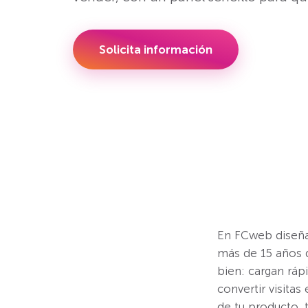
Solicita información
En FCweb diseña
más de 15 años 
bien: cargan ráp
convertir visitas
de tu producto, t