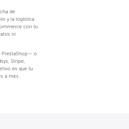
icha de
 y la logística
-commerce con tu
atos ni
y PrestaShop— o
ys, Stripe,
etivo es que tu
es a mes.