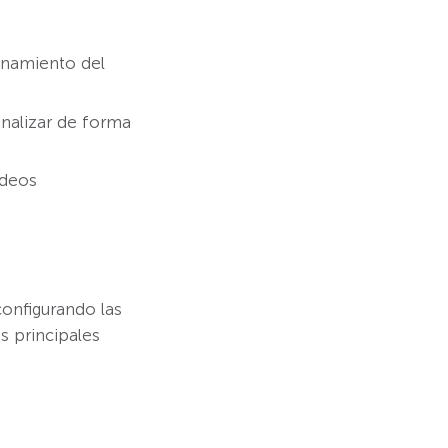
onamiento del
analizar de forma
ídeos
configurando las
s principales