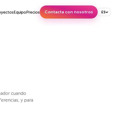
Contacta con nosotros
oyectos
Equipo
Precios
ES
gador cuando
ferencias, y para