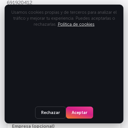
691920412
info@fcweb.es
Usamos cookies propias y de terceros para analizar el
tráfico y mejorar tu experiencia. Puedes aceptarlas o
rechazarlas.
Política de cookies
Nombre y apellidos
Email
Teléfono
Rechazar
Aceptar
Empresa