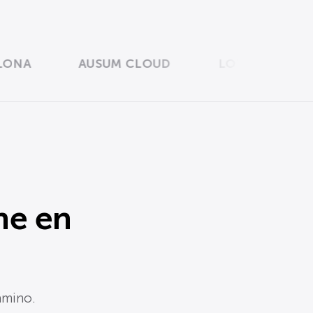
A
AUSUM CLOUD
LOTERIES DE CAT
ne en
amino.