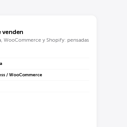
e venden
, WooCommerce y Shopify: pensadas
a
ress / WooCommerce