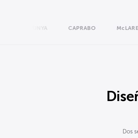
E CATALUNYA
CAPRABO
McLAREN
Dise
Dos s