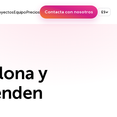
Contacta con nosotros
oyectos
Equipo
Precios
ES
lona y
venden