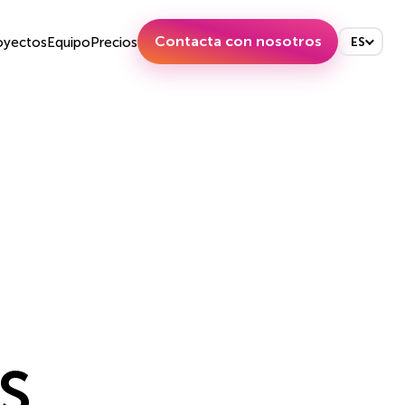
Contacta con nosotros
oyectos
Equipo
Precios
ES
S