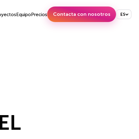
Contacta con nosotros
oyectos
Equipo
Precios
ES
EL